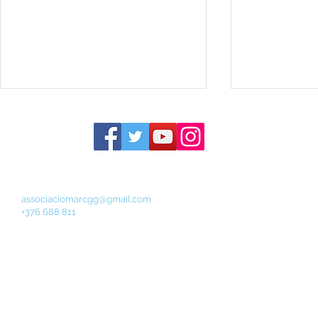
Segeix-nos a
Contacta amb nosaltres personalment:
associaciomarcgg@gmail.com
+376 688 811
Marxa Popular Marc GG – 7
Conferènci
de juny 2026
de la vida”