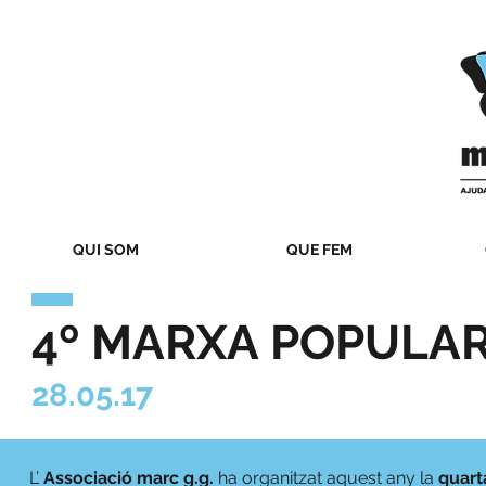
QUI SOM
QUE FEM
4º MARXA POPULA
28.05.17
L’
Associació marc g.g.
ha organitzat aquest any la
quart